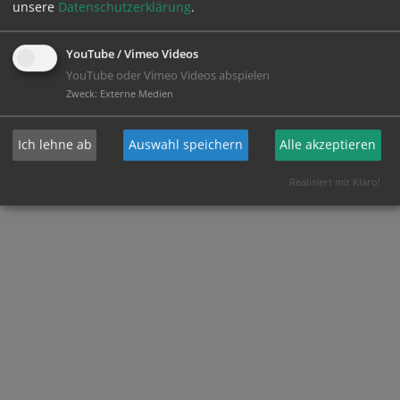
unsere
Datenschutzerklärung
.
YouTube / Vimeo Videos
YouTube oder Vimeo Videos abspielen
Zweck
:
Externe Medien
Ich lehne ab
Auswahl speichern
Alle akzeptieren
Realisiert mit Klaro!