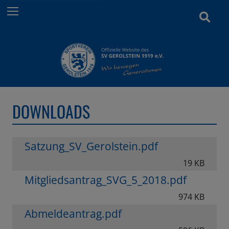
n
Menu
S
a
u
c
c
h
h
:
e
ö
f
f
DOWNLOADS
n
e
n
Satzung_SV_Gerolstein.pdf
/
19 KB
s
c
Mitgliedsantrag_SVG_5_2018.pdf
h
974 KB
l
Abmeldeantrag.pdf
i
e