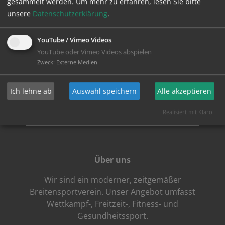
gesammelt werden.
Um mehr zu erfahren, lesen Sie bitte
unsere
Datenschutzerklärung
.
YouTube / Vimeo Videos
YouTube oder Vimeo Videos abspielen
Zweck
:
Externe Medien
Ich lehne ab
Auswahl speichern
Alle akzeptieren
Realisiert mit Klaro!
Über uns
Wir sind ein moderner, zeitgemäßer
Breitensportverein. Unser Angebot umfasst
Wettkampf-, Freitzeit-, Fitness- und
Gesundheitssport.