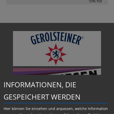
596 KB
ß
e
n
INFORMATIONEN, DIE
GESPEICHERT WERDEN
Hier können Sie einsehen und anpassen, welche Information