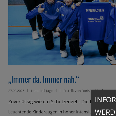
„Immer da. Immer nah.“
27.02.2025
Handball-Jugend
Erstellt von
Doris Waldorf
INFOR
Zuverlässig wie ein Schutzengel - Die PROVINZIAL
WERD
Leuchtende Kinderaugen in hoher Intensität; strahl