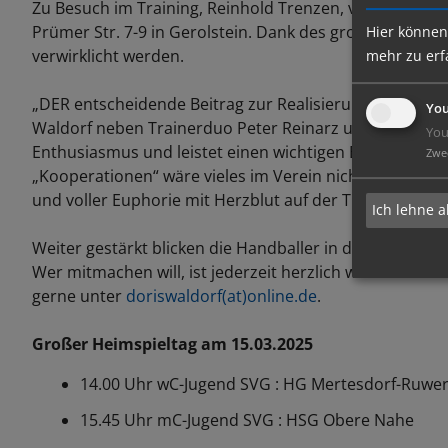
Zu Besuch im Training, Reinhold Trenzen, vom Team de
Prümer Str. 7-9 in Gerolstein. Dank des großzügigen S
Hier können
verwirklicht werden.
mehr zu erf
„DER entscheidende Beitrag zur Realisierung des Vorha
You
Waldorf neben Trainerduo Peter Reinarz und Marina Zeto
You
Enthusiasmus und leistet einen wichtigen Beitrag zur 
Zwe
„Kooperationen“ wäre vieles im Verein nicht möglich.
und voller Euphorie mit Herzblut auf der Tribüne mitf
Ich lehne a
Weiter gestärkt blicken die Handballer in die Zukunft; h
Wer mitmachen will, ist jederzeit herzlich willkommen. 
gerne unter
doriswaldorf(at)online.de
.
Großer Heimspieltag am 15.03.2025
14.00 Uhr wC-Jugend SVG : HG Mertesdorf-Ruwer
15.45 Uhr mC-Jugend SVG : HSG Obere Nahe