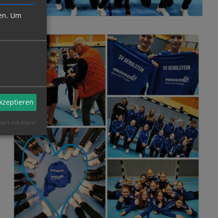
en.
Um
akzeptieren
siert mit Klaro!